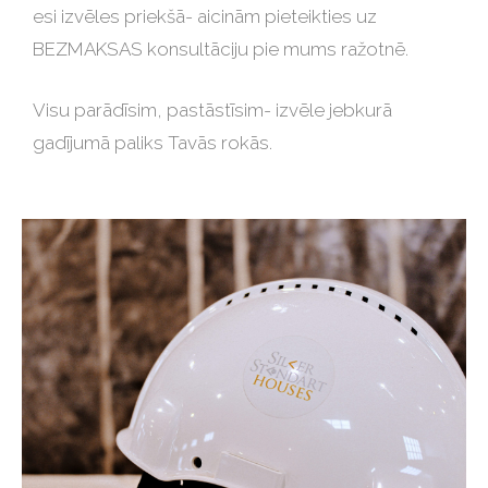
esi izvēles priekšā- aicinām pieteikties uz
BEZMAKSAS konsultāciju pie mums ražotnē.
Visu parādīsim, pastāstīsim- izvēle jebkurā
gadījumā paliks Tavās rokās.