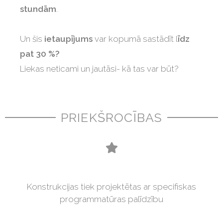
stundām
.
Un šis
ietaupījums
var kopumā sastādīt l
īdz
pat 30 %?
Liekas neticami un jautāsi- kā tas var būt?
PRIEKŠROCĪBAS
Konstrukcijas tiek projektētas ar specifiskas
programmatūras palīdzību