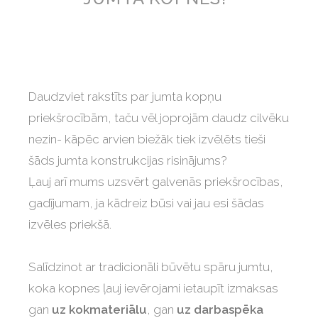
Daudzviet rakstīts par jumta kopņu
priekšrocībām, taču vēl joprojām daudz cilvēku
nezin- kāpēc arvien biežāk tiek izvēlēts tieši
šāds jumta konstrukcijas risinājums?
Ļauj arī mums uzsvērt galvenās priekšrocības,
gadījumam, ja kādreiz būsi vai jau esi šādas
izvēles priekšā.
Salīdzinot ar tradicionāli būvētu spāru jumtu,
koka kopnes ļauj ievērojami ietaupīt izmaksas
gan
uz kokmateriālu
, gan
uz darbaspēka