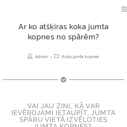
Ar ko atšķiras koka jumta
kopnes no spārēm?
Admin
Koka jumta kopnes
VAI JAU ZINI, KĀ VAR
IEVĒROJAMI IETAUPĪT, JUMTA
SPĀRU VIETĀ IZVĒLOTIES
JUMTA KOPNES?