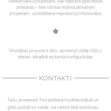
Vienkāršāka uzstādīšana, kas neprasa specifiskas
zināšanas – tiek ražotas individuāli katram
projektam, uzstādīšanai neprasot profesionāļus
Montāžas process ir ātrs, aizņemot vidēji 1 līdz 2
dienas, atkarībā no jumta konfigurācijas.
KONTAKTI
Taču, ja neesam Tevi pietiekami pārliecinājuši un
gribi uzzināt ko vairāk, vai varbūt tieši šobrīd jau